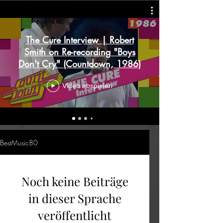
The Cure Interview | Robert
Smith on Re-recording "Boys
Don't Cry" (Countdown, 1986)
Video abspielen
BestMusic80
Noch keine Beiträge
in dieser Sprache
veröffentlicht